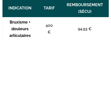
REMBOURSEMENT
INDICATION
TARIF
(SÉCU)
Bruxisme +
400
douleurs
94,93 €
€
articulaires
Rides du
400
front
Aucun
€
(esthétique)