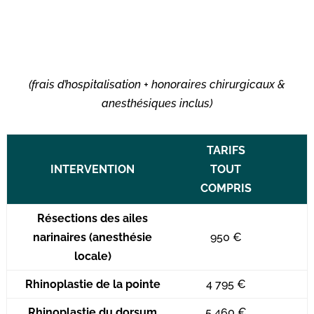
(frais d’hospitalisation + honoraires chirurgicaux &
anesthésiques inclus)
TARIFS
INTERVENTION
TOUT
COMPRIS
Résections des ailes
narinaires (anesthésie
950 €
locale)
Rhinoplastie de la pointe
4 795 €
Rhinoplastie du dorsum
5 460 €