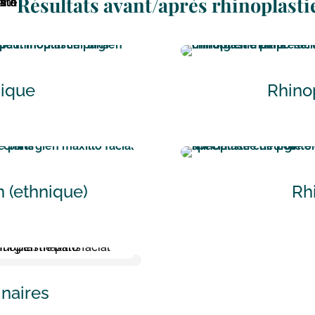
Résultats avant/après
rhinoplasti
nique
Rhino
 (ethnique)
Rh
inaires