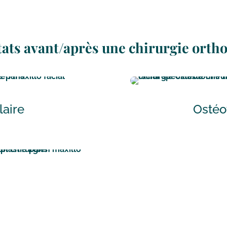
tats avant/après une chirurgie orth
laire
Ostéo