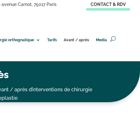
2 avenue Carnot, 75017 Paris
CONTACT & RDV
urgie orthognatique
Tarifs
Avant / après
Media
ès
nt / après d’interventions de chirurgie
oplastie