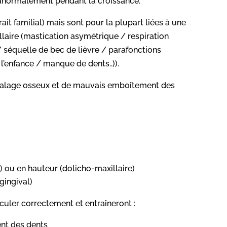
 anormalement pendant la croissance.
it familial) mais sont pour la plupart liées à une
llaire (mastication asymétrique / respiration
 séquelle de bec de lièvre / parafonctions
’enfance / manque de dents..)).
écalage osseux et de mauvais emboîtement des
e) ou en hauteur (dolicho-maxillaire)
gingival)
culer correctement et entraîneront :
nt des dents