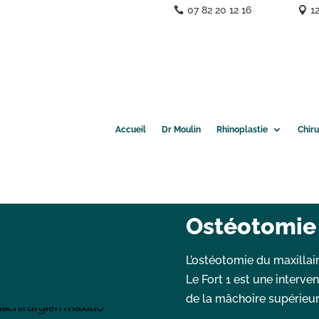
07 82 20 12 16
1
Accueil
Dr Moulin
Rhinoplastie
Chir
Ostéotomie 
L’ostéotomie du maxillai
Le Fort 1 est une interve
de la mâchoire supérieur