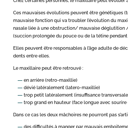
Chez certaines personnes, le maxillaire peut évoluer
Ces mauvaises évolutions peuvent être génétiques (tra
mauvaise fonction qui va troubler l’évolution du maxi
nasale liée à une obstruction/ mauvaise déglutition /
(succion prolongée du pouce ou de la tétine pendant l
Elles peuvent être responsables à l’âge adulte de d
dents entre elles.
Le maxillaire peut être retrouvé :
en arrière (retro-maxillie)
dévié latéralement (latero-maxillie)
trop petit latéralement (insuffisance transversal
trop grand en hauteur (face longue avec sourire 
Dans ce cas les deux mâchoires ne pourront pas s’arti
des difficultés à manger par mauvais emboiteme